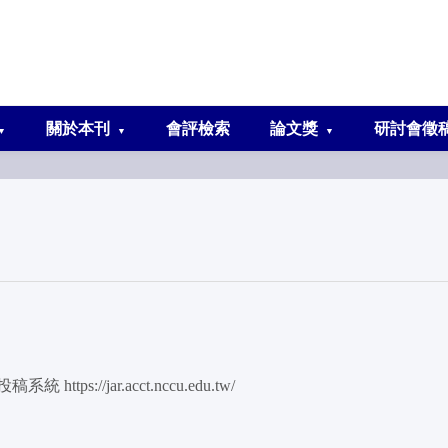
關於本刊
會評檢索
論文獎
研討會徵
投稿系統
https://jar.acct.nccu.edu.tw/