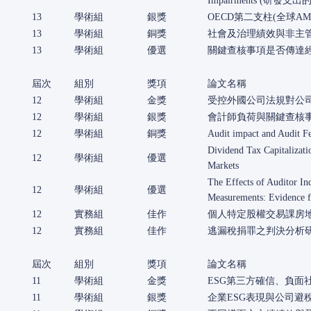
Impairments (
13
學術組
銀獎
OECD第二支柱(全球
13
學術組
銅獎
社會及治理績效與非主
13
學術組
優選
關鍵查核事項是否傳達
屆次
組別
獎項
論文名稱
12
學術組
金獎
受控外國公司法規對公
12
學術組
銀獎
會計師負荷與關鍵查核
12
學術組
銅獎
Audit impact and Audit F
Dividend Tax Capitalizati
12
學術組
優選
Markets
The Effects of Auditor In
12
學術組
優選
Measurements: Evidence 
12
實務組
佳作
個人特定股權交易課房
12
實務組
佳作
逃漏稅捐罪之判決分析
屆次
組別
獎項
論文名稱
11
學術組
金獎
ESG第三方確信、負面
11
學術組
銀獎
企業ESG表現與公司避