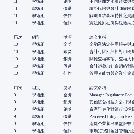
11
學術組
銅獎
不同構面之永續績效與盈
11
學術組
優選
訴訟風險與會計師關鍵
11
學術組
佳作
關鍵查核事項特性之資
11
學術組
佳作
憲法原則在所得稅徵納
屆次
組別
獎項
論文名稱
10
學術組
金獎
金融業法定信用損失與I
10
學術組
銀獎
會計可比性與相對租稅
10
學術組
銅獎
關鍵查核事項、查核人
10
學術組
優選
會計師參加社會網絡對
10
學術組
佳作
管理者能力與企業社會
屆次
組別
獎項
論文名稱
9
學術組
金獎
Manager Regulatory Focu
9
學術組
銀獎
其他綜合損益與公司現
9
學術組
銅獎
資產證券化對銀行抵押
9
學術組
優選
Perceived Litigation Ris
9
學術組
佳作
殭屍企業養出董監肥貓
9
學術組
佳作
市場短視對盈餘管理的