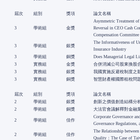
屆次
組別
獎項
論文名稱
Asymmetric Treatment of 
3
學術組
金獎
Reversal in CEO Cash Co
Compensation Committee 
The Informativeness of Un
3
學術組
銀獎
Insurance Industry
3
學術組
銅獎
Does Managerial Legal Lia
3
實務組
金獎
合併消滅公司股東換股
3
實務組
銀獎
我國實施反避稅制度之
3
實務組
銅獎
智慧財產權國際租稅問
屆次
組別
獎項
論文名稱
2
學術組
銀獎
創新之價值創造結構分
2
學術組
銅獎
大法官會議解釋對金融業
Corporate Governance and 
2
學術組
佳作
Governance Regulations, 
The Relationship between 
2
學術組
佳作
Quality：The Case of Ta