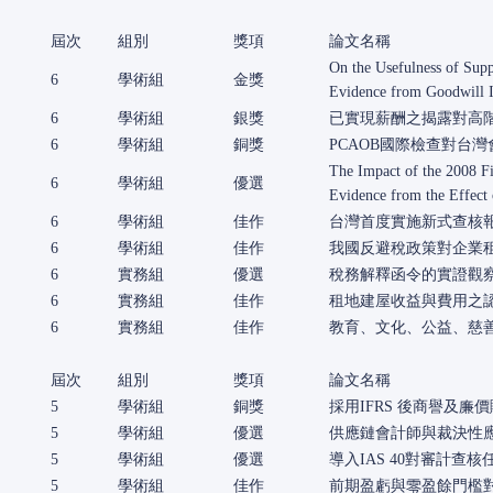
屆次
組別
獎項
論文名稱
On the Usefulness of Sup
6
學術組
金獎
Evidence from Goodwill 
6
學術組
銀獎
已實現薪酬之揭露對高
6
學術組
銅獎
PCAOB國際檢查對台
The Impact of the 2008 F
6
學術組
優選
Evidence from the Effect 
6
學術組
佳作
台灣首度實施新式查核
6
學術組
佳作
我國反避稅政策對企業
6
實務組
優選
稅務解釋函令的實證觀
6
實務組
佳作
租地建屋收益與費用之
6
實務組
佳作
教育、文化、公益、慈
屆次
組別
獎項
論文名稱
5
學術組
銅獎
採用IFRS 後商譽及廉
5
學術組
優選
供應鏈會計師與裁決性
5
學術組
優選
導入IAS 40對審計查
5
學術組
佳作
前期盈虧與零盈餘門檻