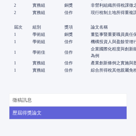
2
實務組
銅獎
非營利組織所得稅課徵
2
實務組
佳作
現行稅制土地所得重複
屆次
組別
獎項
論文名稱
1
學術組
銅獎
董監事暨重要職員責任
1
學術組
佳作
機構投資人與盈餘管理
企業國際化程度與創新
1
學術佳
佳作
為例
1
實務組
佳作
產業創新條例之實施與
1
實務組
佳作
綜合所得稅其他親屬免稅
徵稿訊息
歷屆得獎論文