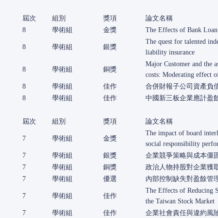
屆次
組別
獎項
論文名稱
8
學術組
金獎
The Effects of Bank Loan
The quest for talented ind
8
學術組
銀獎
liability insurance
Major Customer and the as
8
學術組
銅獎
costs: Moderating effect o
8
學術組
佳作
合併財報子公司資產負
8
學術組
佳作
中國新三板企業應計盈
屆次
組別
獎項
論文名稱
The impact of board inter
7
學術組
金獎
social responsibility perf
7
學術組
銀獎
企業競爭策略與成本僵
7
學術組
銅獎
政治人物持股對企業獲
7
學術組
優選
內部控制缺失對盈餘管
The Effects of Reducing 
7
學術組
佳作
the Taiwan Stock Market
7
學術組
佳作
企業社會責任與違約風