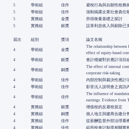
5
學術組
佳作
避稅行為與自願性稅務
5
學術組
佳作
強制揭露企業社會責任
5
實務組
金獎
所得衡量基礎之探討
5
實務組
銀獎
設算利息收入與剔除已
屆次
組別
獎項
論文名稱
The relationship between
4
學術組
金獎
effect of equity-based co
4
學術組
銀獎
會計穩健對於應計項目
The effect of internal con
4
學術組
銅獎
corporate risk-taking
4
學術組
佳作
內部控制與裁決性應計
4
學術組
佳作
影音法人說明會之資訊
The influence of mandator
4
學術組
佳作
earnings: Evidence from 
4
實務組
銀獎
增值稅的反避稅規定
4
實務組
銅獎
個人地主與建商合建分
4
實務組
佳作
從薪酬監督外部治理看
4
實務組
佳作
綜所稅會計制度相關實